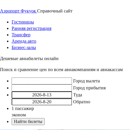
Аэропорт
Фукуок
Справочный
сайт
Гостиницы
Ранняя регистрация
Трансфер
Аренда авто
Бизнес-залы
Дешевые авиабилеты онлайн
Поиск и сравнение цен по всем авиакомпаниям и авиакассам
Город вылета
Город прибытия
Туда
Обратно
1
пассажир
эконом
Найти билеты