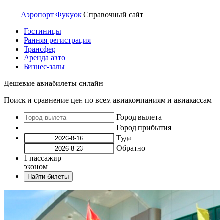
Аэропорт
Фукуок
Справочный
сайт
Гостиницы
Ранняя регистрация
Трансфер
Аренда авто
Бизнес-залы
Дешевые авиабилеты онлайн
Поиск и сравнение цен по всем авиакомпаниям и авиакассам
Город вылета
Город прибытия
Туда
Обратно
1
пассажир
эконом
Найти билеты