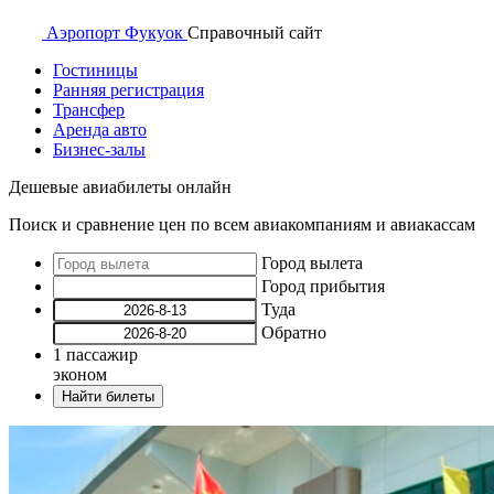
Аэропорт
Фукуок
Справочный
сайт
Гостиницы
Ранняя регистрация
Трансфер
Аренда авто
Бизнес-залы
Дешевые авиабилеты онлайн
Поиск и сравнение цен по всем авиакомпаниям и авиакассам
Город вылета
Город прибытия
Туда
Обратно
1
пассажир
эконом
Найти билеты